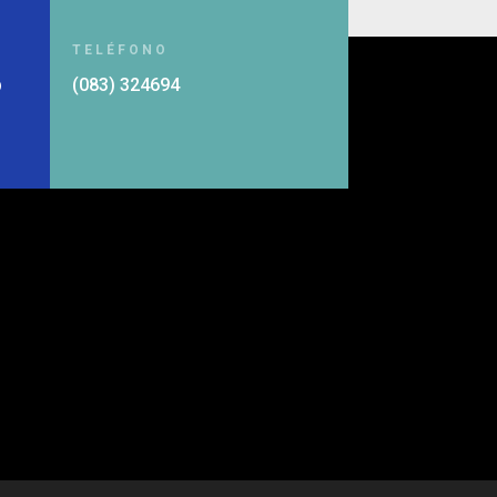
TELÉFONO
p
(083) 324694