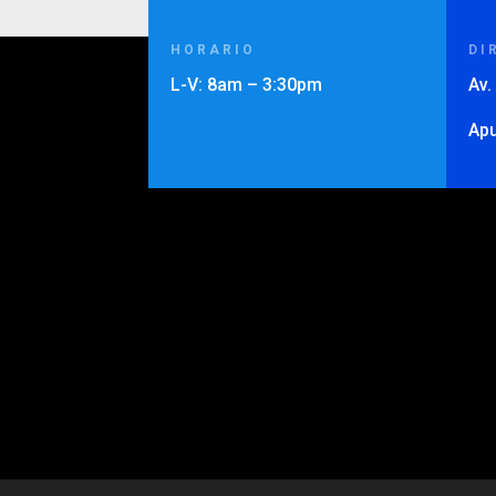
HORARIO
DI
L-V: 8am – 3:30pm
Av.
Ap